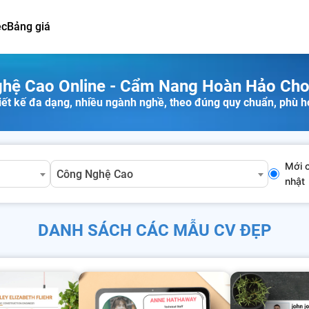
ệc
Bảng giá
hệ Cao Online - Cẩm Nang Hoàn Hảo Cho
ết kế đa dạng, nhiều ngành nghề, theo đúng quy chuẩn, phù h
Mới 
Công Nghệ Cao
nhật
DANH SÁCH CÁC MẪU CV ĐẸP