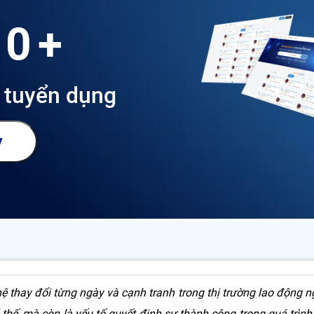
CV Technician 02
00+
 tuyển dụng
y
Mục lục
CV Technician
ệ thay đổi từng ngày và cạnh tranh trong thị trường lao động ng
 thế, mà còn là yếu tố quyết định sự thành công trong quá trình