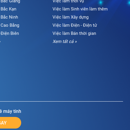
 Bắc Giang
Việc làm thời vụ
i Bắc Kạn
Việc làm Sinh viên làm thêm
 Bắc Ninh
Việc làm Xây dựng
i Cao Bằng
Việc làm Điện - Điện tử
 Điện Biên
Việc làm Bán thời gian
»
Xem tất cả »
ề máy tính
GAY