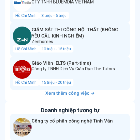
CTY TNHH BLUEMDIA VIETNAM
Hồ Chí Minh
3 triệu - 5 triệu
GIÁM SÁT THI CÔNG NỘI THẤT (KHÔNG
YÊU CẦU KINH NGHIỆM)
Zenhomes
Hồ Chí Minh
10 triệu - 15 triệu
Giáo Viên IELTS (Part-time)
Công ty TNHH Dịch Vụ Giáo Dục The Tutors
Hồ Chí Minh
15 triệu - 20 triệu
Xem thêm công việc →
Doanh nghiệp tương tự
Công ty cổ phần công nghệ Tinh Vân