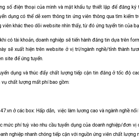
ng số điện thoại của mình và mật khẩu tự thiết lập để đăng ký
tuyển dụng có thể dễ xem thông tin ứng viên thông qua tìm kiếm t
 viên khác theo dõi website nhìn thấy, từ đó ứng tuyển tin của bạ
u khi có tài khoản, doanh nghiệp sẽ tiến hành đăng tin dựa trên f
này sẽ xuất hiện trên website ở vị trí/ngành nghề/tỉnh thành tư
ên site để ứng tuyển.
uyển dụng và thúc đẩy chất lượng tiếp cận tin đăng ở tốc độ ca
 vụ chất lượng mất phí bao gồm:
247.vn ở các box: Hấp dẫn, việc làm lương cao và ngành nghề nổi 
c mức phí tuỳ vào nhu cầu tuyển dụng của doanh nghiệp/đơn vị 
doanh nghiệp nhanh chóng tiếp cận với nguồn ứng viên chất lượng