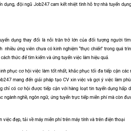
yển dụng, đội ngũ Job247 cam kết nhiệt tình hỗ trợ nhà tuyển dụn
uyển dụng thay đổi là nỗi trăn trở lớn của đối tượng người tìm
 nhiều ứng viên chưa có kinh nghiệm “thực chiến" trong quá trình
 cách thức để tìm kiếm và ứng tuyển việc làm hiệu quả.
nh phục cơ hội việc làm tốt nhất, khắc phục tối đa tiếp cận các
b247 mang đến giải pháp tạo CV xin việc và gợi ý việc làm phù 
g chỉ có cơ hội được tiếp cận với hàng loạt tin tuyển dụng hấp d
 ngành nghề, ngôn ngữ, ứng tuyển trực tiếp miễn phí mà còn được
n việc đẹp, tải về máy miễn phí trên máy tính và trên điện thoại