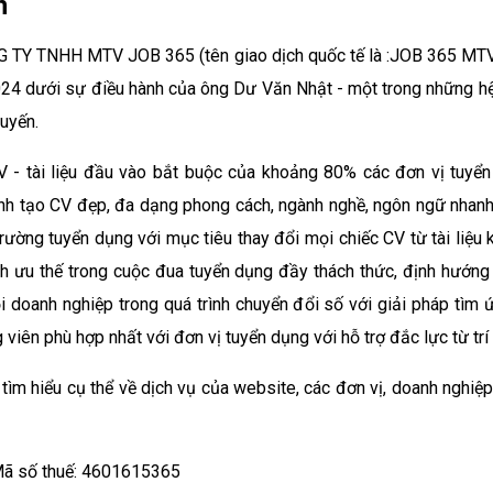
n
G TY TNHH MTV JOB 365 (tên giao dịch quốc tế là :JOB 365 
24 dưới sự điều hành của ông Dư Văn Nhật - một trong những hệ 
tuyến.
 - tài liệu đầu vào bắt buộc của khoảng 80% các đơn vị tuyển d
ình tạo CV đẹp, đa dạng phong cách, ngành nghề, ngôn ngữ nhanh 
rường tuyển dụng với mục tiêu thay đổi mọi chiếc CV từ tài liệu 
ĩnh ưu thế trong cuộc đua tuyển dụng đầy thách thức, định hướng l
i doanh nghiệp trong quá trình chuyển đổi số với giải pháp tìm 
 viên phù hợp nhất với đơn vị tuyển dụng với hỗ trợ đắc lực từ trí 
tìm hiểu cụ thể về dịch vụ của website, các đơn vị, doanh nghiệp
ã số thuế: 4601615365