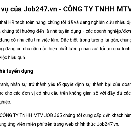
ịch vụ của Job247.vn - CÔNG TY TNHH MT
hái HR tech toàn năng, chúng tôi đã và đang nghiên cứu nhiều d
mà chúng tôi hướng đến là nhà tuyển dụng - các doanh nghiệp/đơn
đang có nhu cầu tìm việc làm. Đặc biệt, trong tương lai gần, chú
ng đang có nhu cầu cải thiện chất lượng nhân sự, tối ưu quá trì
iệc hiệu quả.
nhà tuyển dụng
ranh, nhân sự trở thành yếu tố quyết định sự thành bại của doa
c cho các đơn vị có nhu cầu trên không gian số với đầy đủ các d
hiệp.
 - CÔNG TY TNHH MTV JOB 365 chúng tôi cung cấp đến khách hàng
ụng ứng viên miễn phí trên trang web chính thức Job247.vn.