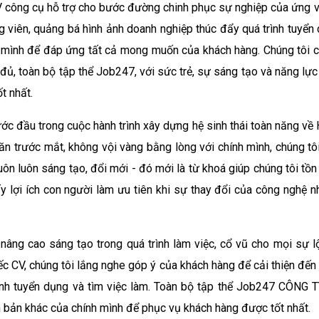
V công cụ hỗ trợ cho bước đường chinh phục sự nghiệp của ứng vi
g viên, quảng bá hình ảnh doanh nghiệp thúc đẩy quá trình tuyển d
 mình để đáp ứng tất cả mong muốn của khách hàng. Chúng tôi c
 đủ, toàn bộ tập thể Job247, với sức trẻ, sự sáng tạo và năng lự
t nhất.
c đầu trong cuộc hành trình xây dựng hệ sinh thái toàn năng về
n trước mắt, không vội vàng bằng lòng với chính mình, chúng tô
uôn luôn sáng tạo, đổi mới - đó mới là từ khoá giúp chúng tôi tồn t
y lợi ích con người làm ưu tiên khi sự thay đổi của công nghệ 
nâng cao sáng tạo trong quá trình làm việc, cổ vũ cho mọi sự lộ
ếc CV, chúng tôi lắng nghe góp ý của khách hàng để cải thiện đế
 trình tuyển dụng và tìm việc làm. Toàn bộ tập thể Job247 CÔ
 bản khác của chính mình để phục vụ khách hàng được tốt nhất.