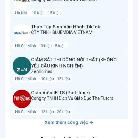
Hà Nội
10 triệu - 15 triệu
Thực Tập Sinh Vận Hành TikTok
CTY TNHH BLUEMDIA VIETNAM
Hồ Chí Minh
3 triệu - 5 triệu
GIÁM SÁT THI CÔNG NỘI THẤT (KHÔNG
YÊU CẦU KINH NGHIỆM)
Zenhomes
Hồ Chí Minh
10 triệu - 15 triệu
Giáo Viên IELTS (Part-time)
Công ty TNHH Dịch Vụ Giáo Dục The Tutors
Hồ Chí Minh
15 triệu - 20 triệu
Xem thêm công việc →