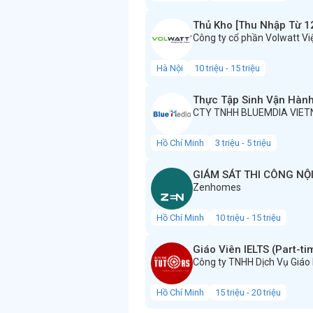
Thủ Kho [Thu Nhập Từ 12
Công ty cổ phần Volwatt V
Hà Nội
10 triệu - 15 triệu
Thực Tập Sinh Vận Hành
CTY TNHH BLUEMDIA VIE
Hồ Chí Minh
3 triệu - 5 triệu
GIÁM SÁT THI CÔNG NỘ
Zenhomes
Hồ Chí Minh
10 triệu - 15 triệu
Giáo Viên IELTS (Part-ti
Công ty TNHH Dịch Vụ Giáo
Hồ Chí Minh
15 triệu - 20 triệu