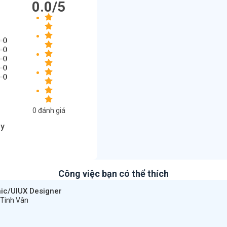
0.0
/5
0
0
0
0
0
0
đánh giá
ày
Công việc bạn có thể thích
hic/UIUX Designer
 Tinh Vân