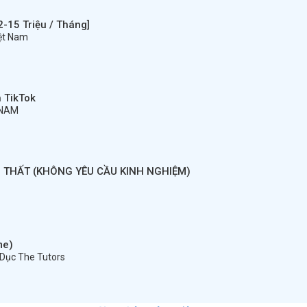
-15 Triệu / Tháng]
iệt Nam
 TikTok
TNAM
I THẤT (KHÔNG YÊU CẦU KINH NGHIỆM)
me)
 Dục The Tutors