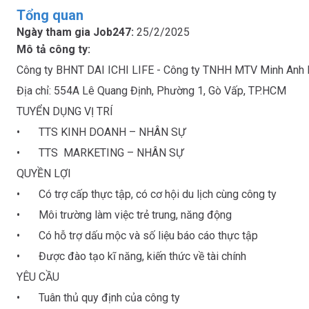
Tổng quan
Ngày tham gia Job247:
25/2/2025
Mô tả công ty:
Công ty BHNT DAI ICHI LIFE - Công ty TNHH MTV Minh Anh H
Địa chỉ: 554A Lê Quang Định, Phường 1, Gò Vấp, TP.HCM

TUYỂN DỤNG VỊ TRÍ

•	TTS KINH DOANH – NHÂN SỰ

•	TTS  MARKETING – NHÂN SỰ

QUYỀN LỢI

•	Có trợ cấp thực tập, có cơ hội du lịch cùng công ty

•	Môi trường làm việc trẻ trung, năng động

•	Có hỗ trợ dấu mộc và số liệu báo cáo thực tập

•	Được đào tạo kĩ năng, kiến thức về tài chính

YÊU CẦU

•	Tuân thủ quy định của công ty
