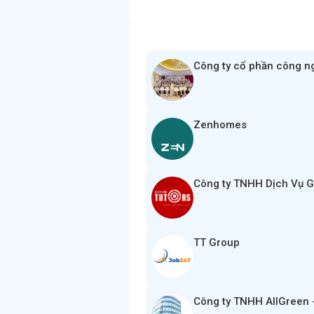
Công ty cổ phần công n
Zenhomes
Công ty TNHH Dịch Vụ G
TT Group
Công ty TNHH AllGreen 