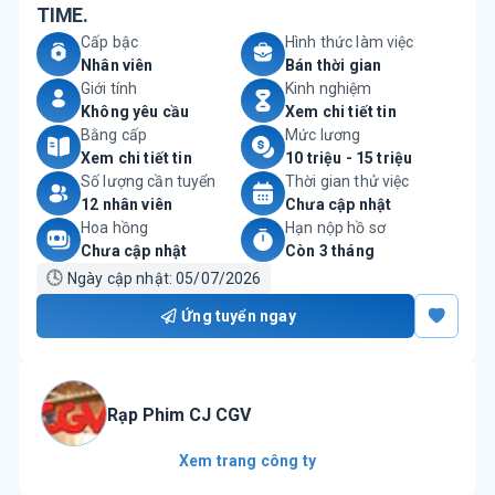
TIME.
Cấp bậc
Hình thức làm việc
Nhân viên
Bán thời gian
Giới tính
Kinh nghiệm
Không yêu cầu
Xem chi tiết tin
Bằng cấp
Mức lương
Xem chi tiết tin
10 triệu - 15 triệu
Số lượng cần tuyển
Thời gian thử việc
12 nhân viên
Chưa cập nhật
Hoa hồng
Hạn nộp hồ sơ
Chưa cập nhật
Còn 3 tháng
🕓
Ngày cập nhật:
05/07/2026
Ứng tuyển ngay
Rạp Phim CJ CGV
Xem trang công ty