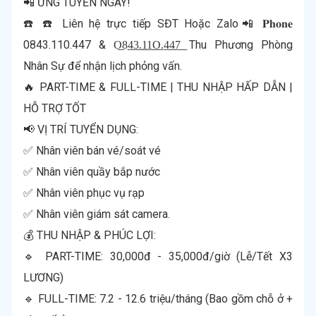
📲 ỨNG TUYỂN NGAY!
☎️ ☎️ Liên hệ trực tiếp SĐT Hoặc Zalo📲 𝐏𝐡𝐨𝐧𝐞
0843.110.447 & O͟8͟4͟3͟.͟1͟1͟O͟.͟4͟4͟7͟ Thu Phương Phòng
Nhân Sự để nhận lịch phỏng vấn.
🔥 PART-TIME & FULL-TIME | THU NHẬP HẤP DẪN |
HỖ TRỢ TỐT
📢 VỊ TRÍ TUYỂN DỤNG:
✅ Nhân viên bán vé/soát vé
✅ Nhân viên quầy bắp nước
✅ Nhân viên phục vụ rạp
✅ Nhân viên giám sát camera.
💰 THU NHẬP & PHÚC LỢI:
🔹 PART-TIME: 30,000đ - 35,000đ/giờ (Lễ/Tết X3
LƯƠNG)
🔹 FULL-TIME: 7.2 - 12.6 triệu/tháng (Bao gồm chỗ ở +