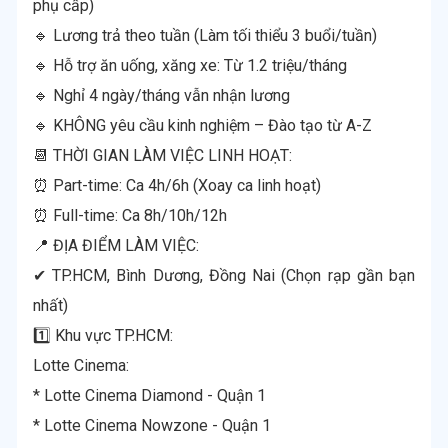
phụ cấp)
🔹 Lương trả theo tuần (Làm tối thiểu 3 buổi/tuần)
🔹 Hỗ trợ ăn uống, xăng xe: Từ 1.2 triệu/tháng
🔹 Nghỉ 4 ngày/tháng vẫn nhận lương
🔹 KHÔNG yêu cầu kinh nghiệm – Đào tạo từ A-Z
📆 THỜI GIAN LÀM VIỆC LINH HOẠT:
⏰ Part-time: Ca 4h/6h (Xoay ca linh hoạt)
⏰ Full-time: Ca 8h/10h/12h
📍 ĐỊA ĐIỂM LÀM VIỆC:
✔ TP.HCM, Bình Dương, Đồng Nai (Chọn rạp gần bạn
nhất)
1️⃣ Khu vực TP.HCM:
Lotte Cinema:
* Lotte Cinema Diamond - Quận 1
* Lotte Cinema Nowzone - Quận 1