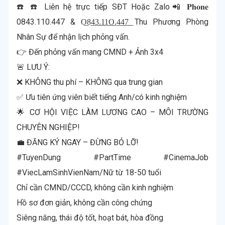
☎️ ☎️ Liên hệ trực tiếp SĐT Hoặc Zalo📲 𝐏𝐡𝐨𝐧𝐞
0843.110.447 & O͟8͟4͟3͟.͟1͟1͟O͟.͟4͟4͟7͟ Thu Phương Phòng
Nhân Sự để nhận lịch phỏng vấn.
👉 Đến phỏng vấn mang CMND + Ảnh 3x4
🚨 LƯU Ý:
❌ KHÔNG thu phí – KHÔNG qua trung gian
✅ Ưu tiên ứng viên biết tiếng Anh/có kinh nghiệm
🌟 CƠ HỘI VIỆC LÀM LƯƠNG CAO – MÔI TRƯỜNG
CHUYÊN NGHIỆP!
💼 ĐĂNG KÝ NGAY – ĐỪNG BỎ LỠ!
#TuyenDung #PartTime #CinemaJob
#ViecLamSinhVienNam/Nữ từ 18-50 tuổi
Chỉ cần CMND/CCCD, không cần kinh nghiệm
Hồ sơ đơn giản, không cần công chứng
Siêng năng, thái độ tốt, hoạt bát, hòa đồng