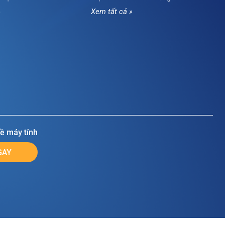
»
Xem tất cả »
ề máy tính
GAY