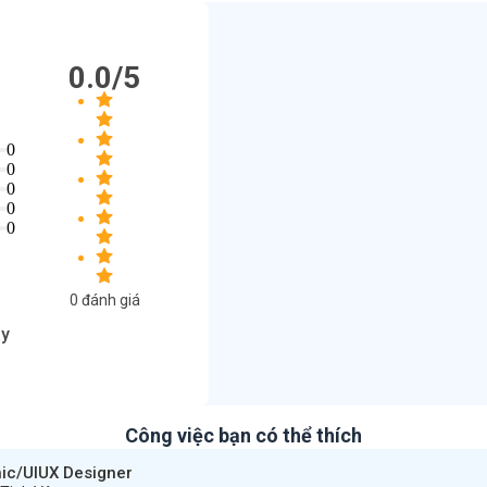
0.0
/5
0
0
0
0
0
0
đánh giá
ày
Công việc bạn có thể thích
hic/UIUX Designer