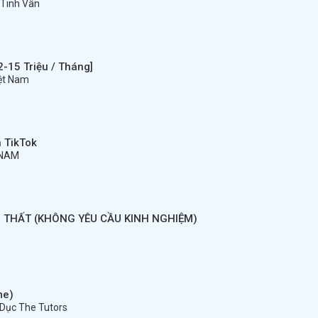
 Tinh Vân
-15 Triệu / Tháng]
iệt Nam
 TikTok
TNAM
I THẤT (KHÔNG YÊU CẦU KINH NGHIỆM)
me)
 Dục The Tutors