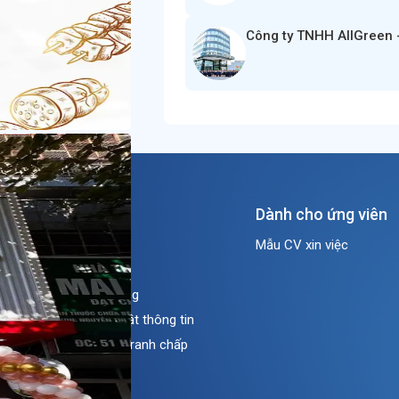
Công ty TNHH AllGreen 
Về Job247
Dành cho ứng viên
Giới thiệu
Mẫu CV xin việc
Thông tin cần biết
Thỏa thuận sử dụng
Chính sách bảo mật thông tin
Cơ chế giải quyết tranh chấp
Bảng giá
Sơ đồ trang web