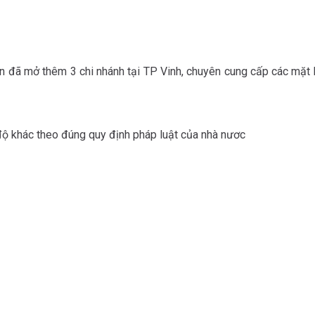
iển đã mở thêm 3 chi nhánh tại TP Vinh, chuyên cung cấp các mặt 
3. Chế độ: Chế độ bảo hiểm đầy đủ, thưởng lễ tết và các chế độ khác theo đúng quy định pháp luật của nhà nươc	