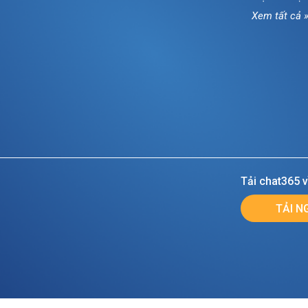
Xem tất cả 
Tải chat365 v
TẢI N