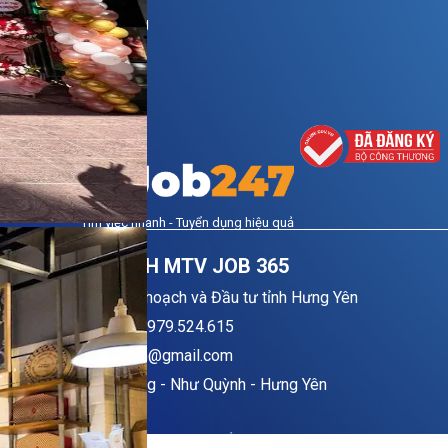
Quy chế hoạt động
Tìm việc nhanh - Tuyển dụng hiệu quả
CÔNG TY TNHH MTV JOB 365
Nơi cấp: Sở Kế hoạch và Đầu tư tỉnh Hưng Yên
Số điện thoại: 0979.524.615
Email: job247vn@gmail.com
Địa chỉ: Thị Trung - Như Quỳnh - Hưng Yên