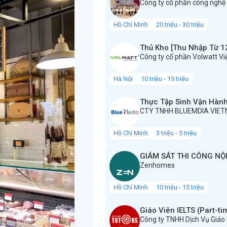
Công ty cổ phần công nghệ
Hồ Chí Minh
20 triệu - 30 triệu
Thủ Kho [Thu Nhập Từ 12
Công ty cổ phần Volwatt V
Hà Nội
10 triệu - 15 triệu
Thực Tập Sinh Vận Hành
CTY TNHH BLUEMDIA VIE
Hồ Chí Minh
3 triệu - 5 triệu
GIÁM SÁT THI CÔNG NỘ
Zenhomes
Hồ Chí Minh
10 triệu - 15 triệu
Giáo Viên IELTS (Part-ti
Công ty TNHH Dịch Vụ Giáo