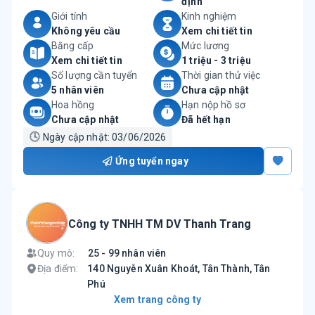
định
Giới tính
Kinh nghiệm
Không yêu cầu
Xem chi tiết tin
Bằng cấp
Mức lương
Xem chi tiết tin
1 triệu - 3 triệu
Số lượng cần tuyển
Thời gian thử việc
5 nhân viên
Chưa cập nhật
Hoa hồng
Hạn nộp hồ sơ
Chưa cập nhật
Đã hết hạn
🕓
Ngày cập nhật:
03/06/2026
Ứng tuyển ngay
Công ty TNHH TM DV Thanh Trang
Quy mô:
25 - 99 nhân viên
Địa điểm:
140 Nguyễn Xuân Khoát, Tân Thành, Tân
Phú
Xem trang công ty