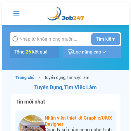
Tìm kiếm
Tổng
26
kết quả
Lọc nâng cao
Trang chủ
>
Tuyển dụng, tìm việc làm
Tuyển Dụng, Tìm Việc Làm
Tin mới nhất
Nhân viên thiết kế Graphic/UIUX
Designer
Công ty cổ phần công nghệ Tinh