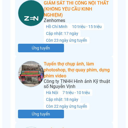
GIÁM SÁT THI CÔNG NỘI THẤT
(KHÔNG YÊU CẦU KINH
NGHIỆM)
Zenhomes
Hồ Chí Minh
10 triệu - 15 triệu
Cập nhật: 17 ngày
Còn 23 ngày ứng tuyển
Ứng tuyển
Tuyển thợ chụp ảnh, làm
photoshop, thợ quay phim, dựng
phim video
Công ty TNHH Hình ảnh Kỹ thuật
số Nguyễn Vịnh
Hà Nội
7 triệu - 10 triệu
Cập nhật: 18 ngày
Còn 22 ngày ứng tuyển
Ứng tuyển