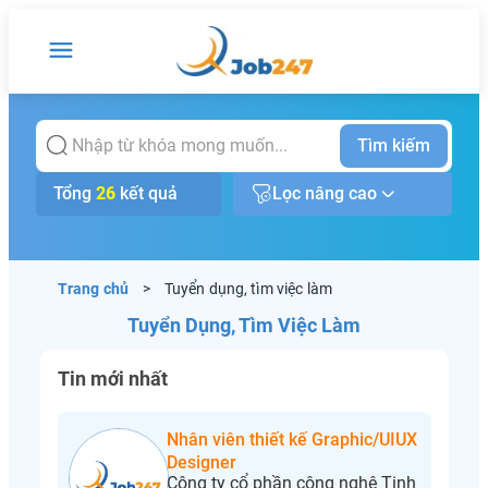
Tìm kiếm
Tổng
26
kết quả
Lọc nâng cao
Trang chủ
>
Tuyển dụng, tìm việc làm
Tuyển Dụng, Tìm Việc Làm
Tin mới nhất
Nhân viên thiết kế Graphic/UIUX
Designer
Công ty cổ phần công nghệ Tinh