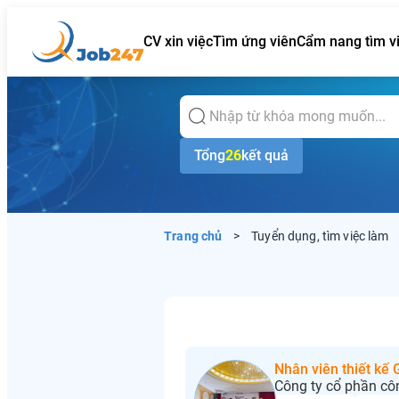
CV xin việc
Tìm ứng viên
Cẩm nang tìm v
Tổng
26
kết quả
Trang chủ
>
Tuyển dụng, tìm việc làm
Nhân viên thiết kế
Công ty cổ phần cô