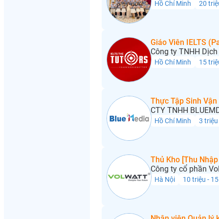
Hồ Chí Minh
20 triệ
Giáo Viên IELTS (Pa
Công ty TNHH Dịch 
Hồ Chí Minh
15 triệ
Thực Tập Sinh Vận
CTY TNHH BLUEMD
Hồ Chí Minh
3 triệu
Thủ Kho [Thu Nhập 
Công ty cổ phần Vo
Hà Nội
10 triệu - 15
Nhân viên Quản lý 