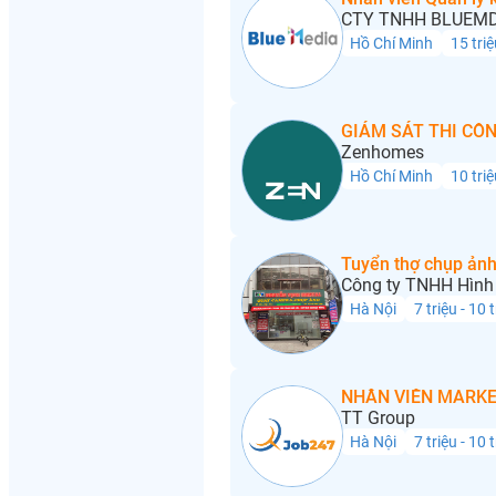
CTY TNHH BLUEMD
Hồ Chí Minh
15 triệ
GIÁM SÁT THI CÔN
Zenhomes
Hồ Chí Minh
10 triệ
Tuyển thợ chụp ảnh
Công ty TNHH Hình 
Hà Nội
7 triệu - 10 
NHÂN VIÊN MARKE
TT Group
Hà Nội
7 triệu - 10 