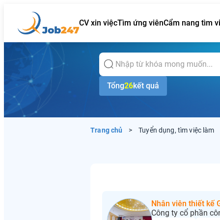
CV xin việc
Tìm ứng viên
Cẩm nang tìm v
Tổng
26
kết quả
Trang chủ
>
Tuyển dụng, tìm việc làm
Nhân viên thiết kế
Công ty cổ phần cô