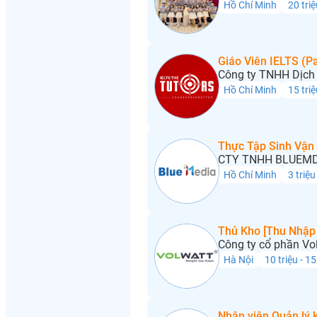
Hồ Chí Minh
20 triệ
Giáo Viên IELTS (Pa
Công ty TNHH Dịch 
Hồ Chí Minh
15 triệ
Thực Tập Sinh Vận
CTY TNHH BLUEMD
Hồ Chí Minh
3 triệu
Thủ Kho [Thu Nhập 
Công ty cổ phần Vo
Hà Nội
10 triệu - 15
Nhân viên Quản lý 