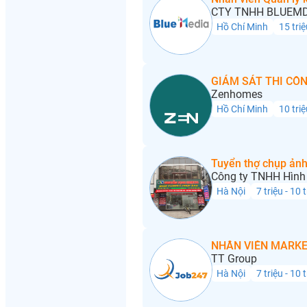
CTY TNHH BLUEMD
Hồ Chí Minh
15 triệ
GIÁM SÁT THI CÔN
Zenhomes
Hồ Chí Minh
10 triệ
Tuyển thợ chụp ảnh
Công ty TNHH Hình 
Hà Nội
7 triệu - 10 
NHÂN VIÊN MARKE
TT Group
Hà Nội
7 triệu - 10 