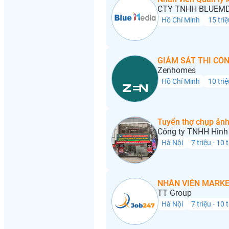
CTY TNHH BLUEMD
Hồ Chí Minh
15 triệ
GIÁM SÁT THI CÔN
Zenhomes
Hồ Chí Minh
10 triệ
Tuyển thợ chụp ảnh
Công ty TNHH Hình 
Hà Nội
7 triệu - 10 
NHÂN VIÊN MARKE
TT Group
Hà Nội
7 triệu - 10 