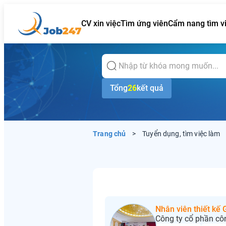
CV xin việc
Tìm ứng viên
Cẩm nang tìm v
Tổng
26
kết quả
Trang chủ
>
Tuyển dụng, tìm việc làm
Nhân viên thiết kế
Công ty cổ phần cô