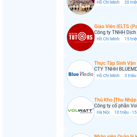
Hồ Chí Minh
20 triệ
Giáo Viên IELTS (Pa
Công ty TNHH Dịch 
Hồ Chí Minh
15 triệ
Thực Tập Sinh Vận
CTY TNHH BLUEMD
Hồ Chí Minh
3 triệu
Thủ Kho [Thu Nhập 
Công ty cổ phần Vo
Hà Nội
10 triệu - 15
Nhân viên Quản lý 