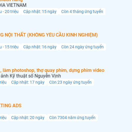
IA VIETNAM
u - 20 triệu
Cập nhật: 15 ngày
Còn 4 tháng ứng tuyển
G NỘI THẤT (KHÔNG YÊU CẦU KINH NGHIỆM)
u - 15 triệu
Cập nhật: 16 ngày
Còn 24 ngày ứng tuyển
, làm photoshop, thợ quay phim, dựng phim video
ảnh Kỹ thuật số Nguyễn Vịnh
triệu
Cập nhật: 17 ngày
Còn 23 ngày ứng tuyển
TING ADS
triệu
Cập nhật: 20 ngày
Còn 7304 năm ứng tuyển