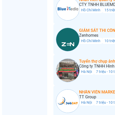
CTY TNHH BLUEMD
Hồ Chí Minh
15 triệ
GIÁM SÁT THI CÔN
Zenhomes
Hồ Chí Minh
10 triệ
Tuyển thợ chụp ảnh
Công ty TNHH Hình 
Hà Nội
7 triệu - 10 
NHÂN VIÊN MARKE
TT Group
Hà Nội
7 triệu - 10 