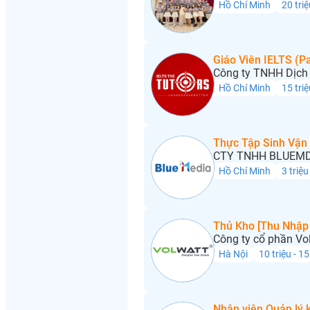
Hồ Chí Minh
20 triệ
Giáo Viên IELTS (Pa
Công ty TNHH Dịch 
Hồ Chí Minh
15 triệ
Thực Tập Sinh Vận
CTY TNHH BLUEMD
Hồ Chí Minh
3 triệu
Thủ Kho [Thu Nhập 
Công ty cổ phần Vo
Hà Nội
10 triệu - 15
Nhân viên Quản lý 