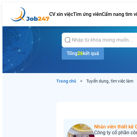
CV xin việc
Tìm ứng viên
Cẩm nang tìm v
Tổng
26
kết quả
Trang chủ
>
Tuyển dụng, tìm việc làm
Nhân viên thiết kế
Công ty cổ phần cô