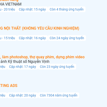
IA VIETNAM
u - 20 triệu
Cập nhật: 15 ngày
Còn 4 tháng ứng tuyển
G NỘI THẤT (KHÔNG YÊU CẦU KINH NGHIỆM)
u - 15 triệu
Cập nhật: 16 ngày
Còn 24 ngày ứng tuyển
, làm photoshop, thợ quay phim, dựng phim video
ảnh Kỹ thuật số Nguyễn Vịnh
triệu
Cập nhật: 17 ngày
Còn 23 ngày ứng tuyển
TING ADS
triệu
Cập nhật: 20 ngày
Còn 7304 năm ứng tuyển