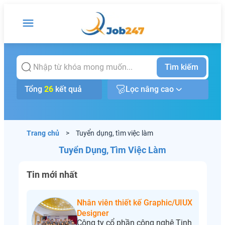
Tìm kiếm
Tổng
26
kết quả
Lọc nâng cao
Trang chủ
>
Tuyển dụng, tìm việc làm
Tuyển Dụng, Tìm Việc Làm
Tin mới nhất
Nhân viên thiết kế Graphic/UIUX
Designer
Công ty cổ phần công nghệ Tinh