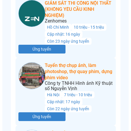
GIÁM SÁT THI CÔNG NỘI THẤT
(KHÔNG YÊU CẦU KINH
NGHIỆM)
Zenhomes
Hồ Chí Minh
10 triệu - 15 triệu
Cập nhật: 16 ngày
Còn 23 ngày ứng tuyển
Ứng tuyển
Tuyển thợ chụp ảnh, làm
photoshop, thợ quay phim, dựng
phim video
Công ty TNHH Hình ảnh Kỹ thuật
số Nguyễn Vịnh
Hà Nội
7 triệu - 10 triệu
Cập nhật: 17 ngày
Còn 22 ngày ứng tuyển
Ứng tuyển