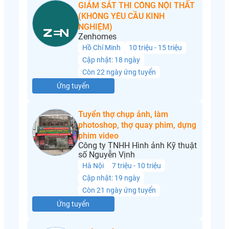
GIÁM SÁT THI CÔNG NỘI THẤT
(KHÔNG YÊU CẦU KINH
NGHIỆM)
Zenhomes
Hồ Chí Minh
10 triệu - 15 triệu
Cập nhật: 18 ngày
Còn 22 ngày ứng tuyển
Ứng tuyển
Tuyển thợ chụp ảnh, làm
photoshop, thợ quay phim, dựng
phim video
Công ty TNHH Hình ảnh Kỹ thuật
số Nguyễn Vịnh
Hà Nội
7 triệu - 10 triệu
Cập nhật: 19 ngày
Còn 21 ngày ứng tuyển
Ứng tuyển