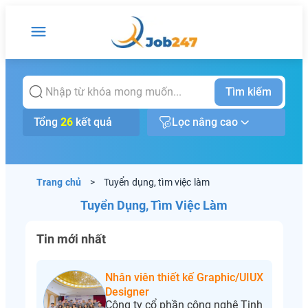
Tìm kiếm
Tổng
26
kết quả
Lọc nâng cao
Trang chủ
>
Tuyển dụng, tìm việc làm
Tuyển Dụng, Tìm Việc Làm
Tin mới nhất
Nhân viên thiết kế Graphic/UIUX
Designer
Công ty cổ phần công nghệ Tinh