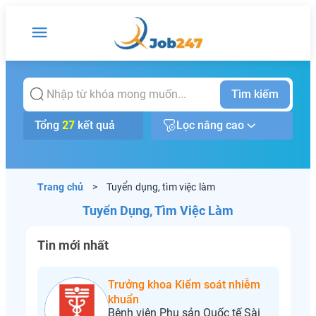
Tìm kiếm
Tổng
27
kết quả
Lọc nâng cao
Trang chủ
>
Tuyển dụng, tìm việc làm
Tuyển Dụng, Tìm Việc Làm
Tin mới nhất
Trưởng khoa Kiểm soát nhiễm
khuẩn
Bệnh viện Phụ sản Quốc tế Sài