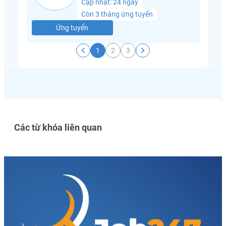
Cập nhật: 24 ngày
Còn 3 tháng ứng tuyển
Ứng tuyển
1
2
3
Các từ khóa liên quan