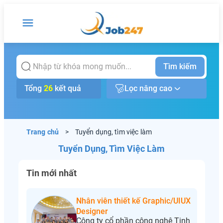
Tìm kiếm
Tổng
26
kết quả
Lọc nâng cao
Trang chủ
>
Tuyển dụng, tìm việc làm
Tuyển Dụng, Tìm Việc Làm
Tin mới nhất
Nhân viên thiết kế Graphic/UIUX
Designer
Công ty cổ phần công nghệ Tinh