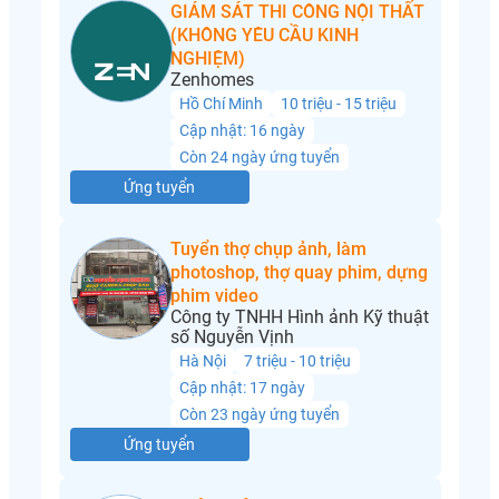
GIÁM SÁT THI CÔNG NỘI THẤT
(KHÔNG YÊU CẦU KINH
NGHIỆM)
Zenhomes
Hồ Chí Minh
10 triệu - 15 triệu
Cập nhật: 16 ngày
Còn 24 ngày ứng tuyển
Ứng tuyển
Tuyển thợ chụp ảnh, làm
photoshop, thợ quay phim, dựng
phim video
Công ty TNHH Hình ảnh Kỹ thuật
số Nguyễn Vịnh
Hà Nội
7 triệu - 10 triệu
Cập nhật: 17 ngày
Còn 23 ngày ứng tuyển
Ứng tuyển