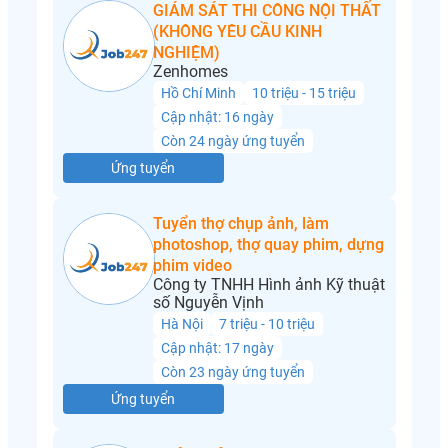
GIÁM SÁT THI CÔNG NỘI THẤT
(KHÔNG YÊU CẦU KINH
NGHIỆM)
Zenhomes
Hồ Chí Minh
10 triệu - 15 triệu
Cập nhật: 16 ngày
Còn 24 ngày ứng tuyển
Ứng tuyển
Tuyển thợ chụp ảnh, làm
photoshop, thợ quay phim, dựng
phim video
Công ty TNHH Hình ảnh Kỹ thuật
số Nguyễn Vịnh
Hà Nội
7 triệu - 10 triệu
Cập nhật: 17 ngày
Còn 23 ngày ứng tuyển
Ứng tuyển