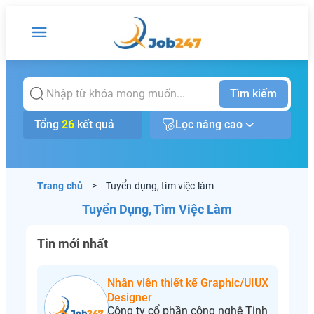
Tìm kiếm
Tổng
26
kết quả
Lọc nâng cao
Trang chủ
>
Tuyển dụng, tìm việc làm
Tuyển Dụng, Tìm Việc Làm
Tin mới nhất
Nhân viên thiết kế Graphic/UIUX
Designer
Công ty cổ phần công nghệ Tinh