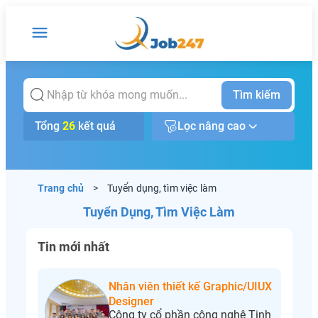
Tìm kiếm
Tổng
26
kết quả
Lọc nâng cao
Trang chủ
>
Tuyển dụng, tìm việc làm
Tuyển Dụng, Tìm Việc Làm
Tin mới nhất
Nhân viên thiết kế Graphic/UIUX
Designer
Công ty cổ phần công nghệ Tinh