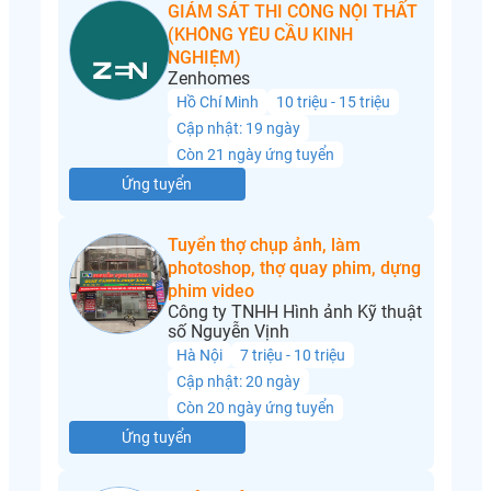
GIÁM SÁT THI CÔNG NỘI THẤT
(KHÔNG YÊU CẦU KINH
NGHIỆM)
Zenhomes
Hồ Chí Minh
10 triệu - 15 triệu
Cập nhật: 19 ngày
Còn 21 ngày ứng tuyển
Ứng tuyển
Tuyển thợ chụp ảnh, làm
photoshop, thợ quay phim, dựng
phim video
Công ty TNHH Hình ảnh Kỹ thuật
số Nguyễn Vịnh
Hà Nội
7 triệu - 10 triệu
Cập nhật: 20 ngày
Còn 20 ngày ứng tuyển
Ứng tuyển