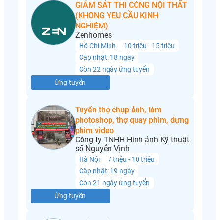
GIÁM SÁT THI CÔNG NỘI THẤT
(KHÔNG YÊU CẦU KINH
NGHIỆM)
Zenhomes
Hồ Chí Minh
10 triệu - 15 triệu
Cập nhật: 18 ngày
Còn 22 ngày ứng tuyển
Ứng tuyển
Tuyển thợ chụp ảnh, làm
photoshop, thợ quay phim, dựng
phim video
Công ty TNHH Hình ảnh Kỹ thuật
số Nguyễn Vịnh
Hà Nội
7 triệu - 10 triệu
Cập nhật: 19 ngày
Còn 21 ngày ứng tuyển
Ứng tuyển