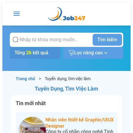
Tìm kiếm
Tổng
26
kết quả
Lọc nâng cao
Trang chủ
>
Tuyển dụng, tìm việc làm
Tuyển Dụng, Tìm Việc Làm
Tin mới nhất
Nhân viên thiết kế Graphic/UIUX
Designer
Công ty cổ phần công nghệ Tinh