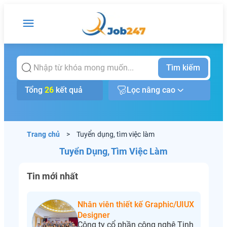
Tìm kiếm
Tổng
26
kết quả
Lọc nâng cao
Trang chủ
>
Tuyển dụng, tìm việc làm
Tuyển Dụng, Tìm Việc Làm
Tin mới nhất
Nhân viên thiết kế Graphic/UIUX
Designer
Công ty cổ phần công nghệ Tinh