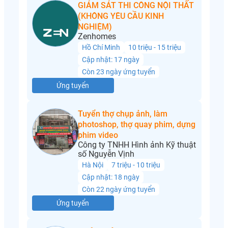
GIÁM SÁT THI CÔNG NỘI THẤT
(KHÔNG YÊU CẦU KINH
NGHIỆM)
Zenhomes
Hồ Chí Minh
10 triệu - 15 triệu
Cập nhật: 17 ngày
Còn 23 ngày ứng tuyển
Ứng tuyển
Tuyển thợ chụp ảnh, làm
photoshop, thợ quay phim, dựng
phim video
Công ty TNHH Hình ảnh Kỹ thuật
số Nguyễn Vịnh
Hà Nội
7 triệu - 10 triệu
Cập nhật: 18 ngày
Còn 22 ngày ứng tuyển
Ứng tuyển