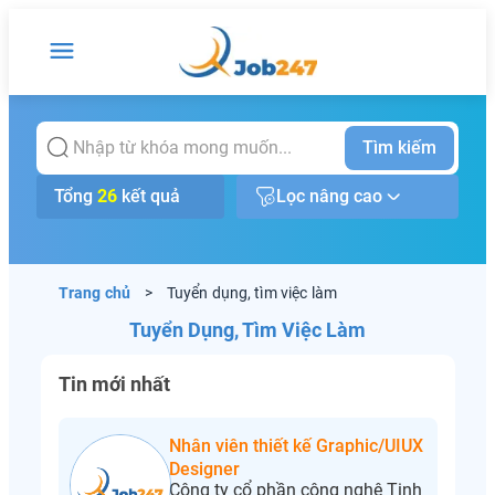
Tìm kiếm
Tổng
26
kết quả
Lọc nâng cao
Trang chủ
>
Tuyển dụng, tìm việc làm
Tuyển Dụng, Tìm Việc Làm
Tin mới nhất
Nhân viên thiết kế Graphic/UIUX
Designer
Công ty cổ phần công nghệ Tinh