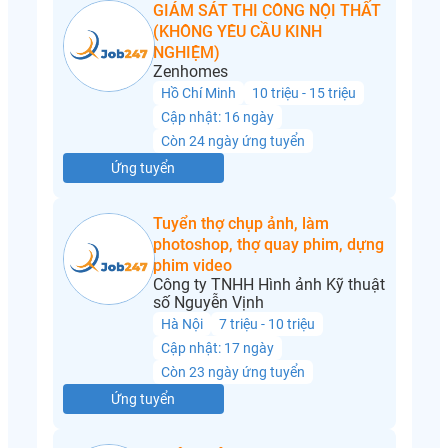
GIÁM SÁT THI CÔNG NỘI THẤT
(KHÔNG YÊU CẦU KINH
NGHIỆM)
Zenhomes
Hồ Chí Minh
10 triệu - 15 triệu
Cập nhật: 16 ngày
Còn 24 ngày ứng tuyển
Ứng tuyển
Tuyển thợ chụp ảnh, làm
photoshop, thợ quay phim, dựng
phim video
Công ty TNHH Hình ảnh Kỹ thuật
số Nguyễn Vịnh
Hà Nội
7 triệu - 10 triệu
Cập nhật: 17 ngày
Còn 23 ngày ứng tuyển
Ứng tuyển