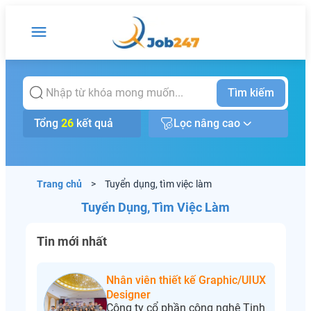
Tìm kiếm
Tổng
26
kết quả
Lọc nâng cao
Trang chủ
>
Tuyển dụng, tìm việc làm
Tuyển Dụng, Tìm Việc Làm
Tin mới nhất
Nhân viên thiết kế Graphic/UIUX
Designer
Công ty cổ phần công nghệ Tinh