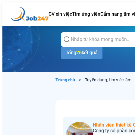
CV xin việc
Tìm ứng viên
Cẩm nang tìm v
Tổng
26
kết quả
Trang chủ
>
Tuyển dụng, tìm việc làm
Nhân viên thiết kế
Công ty cổ phần cô