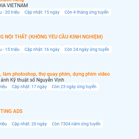
IA VIETNAM
u - 20 triệu
Cập nhật: 15 ngày
Còn 4 tháng ứng tuyển
G NỘI THẤT (KHÔNG YÊU CẦU KINH NGHIỆM)
u - 15 triệu
Cập nhật: 16 ngày
Còn 24 ngày ứng tuyển
, làm photoshop, thợ quay phim, dựng phim video
ảnh Kỹ thuật số Nguyễn Vịnh
triệu
Cập nhật: 17 ngày
Còn 23 ngày ứng tuyển
TING ADS
triệu
Cập nhật: 20 ngày
Còn 7304 năm ứng tuyển