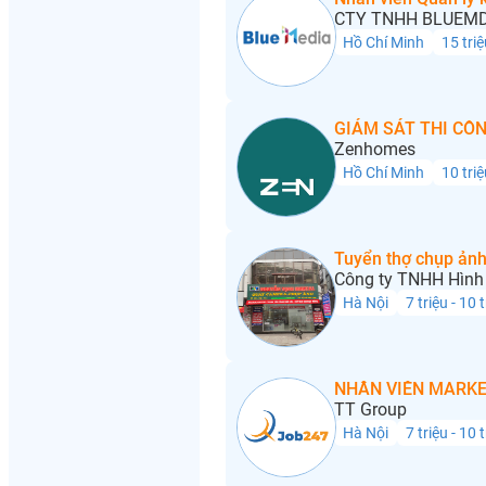
CTY TNHH BLUEMD
Hồ Chí Minh
15 triệ
GIÁM SÁT THI CÔN
Zenhomes
Hồ Chí Minh
10 triệ
Tuyển thợ chụp ảnh
Công ty TNHH Hình 
Hà Nội
7 triệu - 10 
NHÂN VIÊN MARKE
TT Group
Hà Nội
7 triệu - 10 