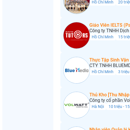
Hồ Chí Minh
20 triệ
Giáo Viên IELTS (Pa
Công ty TNHH Dịch 
Hồ Chí Minh
15 triệ
Thực Tập Sinh Vận
CTY TNHH BLUEMD
Hồ Chí Minh
3 triệu
Thủ Kho [Thu Nhập 
Công ty cổ phần Vo
Hà Nội
10 triệu - 15
Nhân viên Quản lý 