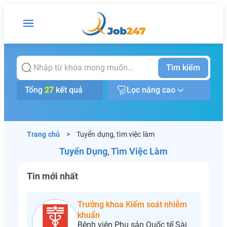
Tìm kiếm
Tổng
27
kết quả
Lọc nâng cao
Trang chủ
>
Tuyển dụng, tìm việc làm
Tuyển Dụng, Tìm Việc Làm
Tin mới nhất
Trưởng khoa Kiểm soát nhiễm
khuẩn
Bệnh viện Phụ sản Quốc tế Sài