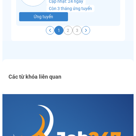
Cập nhật: 24 ngày
Còn 3 tháng ứng tuyển
Ứng tuyển
1
2
3
Các từ khóa liên quan