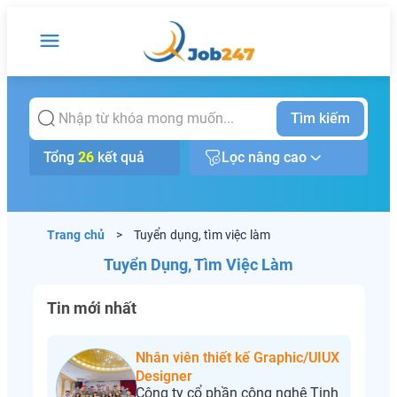
Tìm kiếm
Tổng
26
kết quả
Lọc nâng cao
Trang chủ
>
Tuyển dụng, tìm việc làm
Tuyển Dụng, Tìm Việc Làm
Tin mới nhất
Nhân viên thiết kế Graphic/UIUX
Designer
Công ty cổ phần công nghệ Tinh