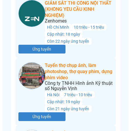
GIÁM SÁT THI CÔNG NỘI THẤT
(KHÔNG YÊU CẦU KINH
NGHIỆM)
Zenhomes
Hồ Chí Minh
10 triệu - 15 triệu
Cập nhật: 18 ngày
Còn 22 ngày ứng tuyển
Ứng tuyển
Tuyển thợ chụp ảnh, làm
photoshop, thợ quay phim, dựng
phim video
Công ty TNHH Hình ảnh Kỹ thuật
số Nguyễn Vịnh
Hà Nội
7 triệu - 10 triệu
Cập nhật: 19 ngày
Còn 21 ngày ứng tuyển
Ứng tuyển