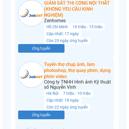
GIÁM SÁT THI CÔNG NỘI THẤT
(KHÔNG YÊU CẦU KINH
NGHIỆM)
Zenhomes
Hồ Chí Minh
10 triệu - 15 triệu
Cập nhật: 17 ngày
Còn 23 ngày ứng tuyển
Ứng tuyển
Tuyển thợ chụp ảnh, làm
photoshop, thợ quay phim, dựng
phim video
Công ty TNHH Hình ảnh Kỹ thuật
số Nguyễn Vịnh
Hà Nội
7 triệu - 10 triệu
Cập nhật: 18 ngày
Còn 22 ngày ứng tuyển
Ứng tuyển