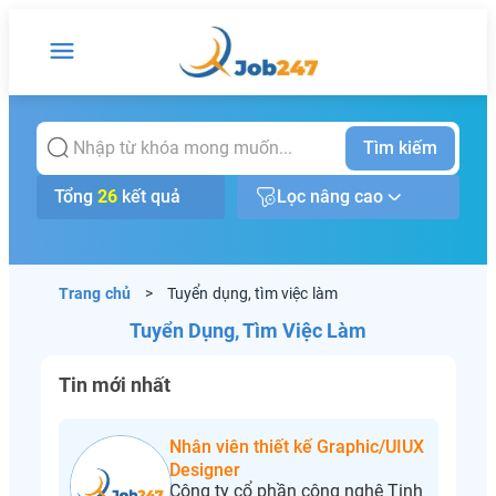
Tìm kiếm
Tổng
26
kết quả
Lọc nâng cao
Trang chủ
>
Tuyển dụng, tìm việc làm
Tuyển Dụng, Tìm Việc Làm
Tin mới nhất
Nhân viên thiết kế Graphic/UIUX
Designer
Công ty cổ phần công nghệ Tinh