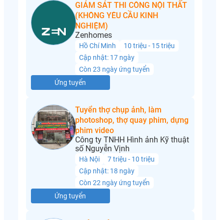
GIÁM SÁT THI CÔNG NỘI THẤT
(KHÔNG YÊU CẦU KINH
NGHIỆM)
Zenhomes
Hồ Chí Minh
10 triệu - 15 triệu
Cập nhật: 17 ngày
Còn 23 ngày ứng tuyển
Ứng tuyển
Tuyển thợ chụp ảnh, làm
photoshop, thợ quay phim, dựng
phim video
Công ty TNHH Hình ảnh Kỹ thuật
số Nguyễn Vịnh
Hà Nội
7 triệu - 10 triệu
Cập nhật: 18 ngày
Còn 22 ngày ứng tuyển
Ứng tuyển