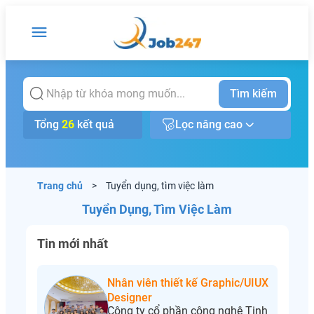
Tìm kiếm
Tổng
26
kết quả
Lọc nâng cao
Trang chủ
>
Tuyển dụng, tìm việc làm
Tuyển Dụng, Tìm Việc Làm
Tin mới nhất
Nhân viên thiết kế Graphic/UIUX
Designer
Công ty cổ phần công nghệ Tinh