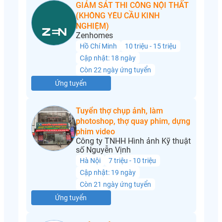
GIÁM SÁT THI CÔNG NỘI THẤT
(KHÔNG YÊU CẦU KINH
NGHIỆM)
Zenhomes
Hồ Chí Minh
10 triệu - 15 triệu
Cập nhật: 18 ngày
Còn 22 ngày ứng tuyển
Ứng tuyển
Tuyển thợ chụp ảnh, làm
photoshop, thợ quay phim, dựng
phim video
Công ty TNHH Hình ảnh Kỹ thuật
số Nguyễn Vịnh
Hà Nội
7 triệu - 10 triệu
Cập nhật: 19 ngày
Còn 21 ngày ứng tuyển
Ứng tuyển