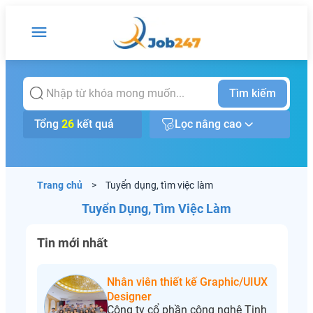
Tìm kiếm
Tổng
26
kết quả
Lọc nâng cao
Trang chủ
>
Tuyển dụng, tìm việc làm
Tuyển Dụng, Tìm Việc Làm
Tin mới nhất
Nhân viên thiết kế Graphic/UIUX
Designer
Công ty cổ phần công nghệ Tinh