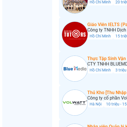
Hồ Chí Minh
20 triệ
Giáo Viên IELTS (Pa
Công ty TNHH Dịch 
Hồ Chí Minh
15 triệ
Thực Tập Sinh Vận
CTY TNHH BLUEMD
Hồ Chí Minh
3 triệu
Thủ Kho [Thu Nhập 
Công ty cổ phần Vo
Hà Nội
10 triệu - 15
Nhân viên Quản lý 