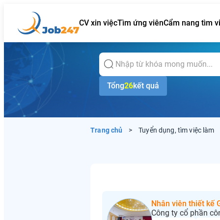
CV xin việc
Tìm ứng viên
Cẩm nang tìm v
Tổng
26
kết quả
Trang chủ
>
Tuyển dụng, tìm việc làm
Nhân viên thiết kế
Công ty cổ phần cô