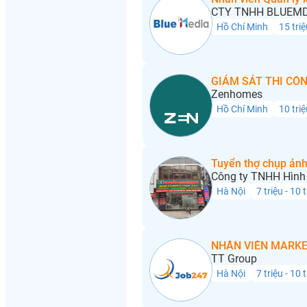
CTY TNHH BLUEMD
Hồ Chí Minh
15 triệ
GIÁM SÁT THI CÔN
Zenhomes
Hồ Chí Minh
10 triệ
Tuyển thợ chụp ảnh
Công ty TNHH Hình 
Hà Nội
7 triệu - 10 
NHÂN VIÊN MARKE
TT Group
Hà Nội
7 triệu - 10 