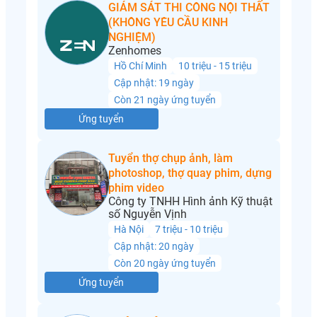
GIÁM SÁT THI CÔNG NỘI THẤT
(KHÔNG YÊU CẦU KINH
NGHIỆM)
Zenhomes
Hồ Chí Minh
10 triệu - 15 triệu
Cập nhật: 19 ngày
Còn 21 ngày ứng tuyển
Ứng tuyển
Tuyển thợ chụp ảnh, làm
photoshop, thợ quay phim, dựng
phim video
Công ty TNHH Hình ảnh Kỹ thuật
số Nguyễn Vịnh
Hà Nội
7 triệu - 10 triệu
Cập nhật: 20 ngày
Còn 20 ngày ứng tuyển
Ứng tuyển