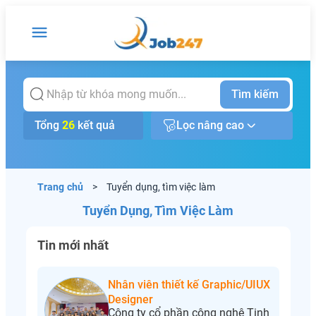
Tìm kiếm
Tổng
26
kết quả
Lọc nâng cao
Trang chủ
>
Tuyển dụng, tìm việc làm
Tuyển Dụng, Tìm Việc Làm
Tin mới nhất
Nhân viên thiết kế Graphic/UIUX
Designer
Công ty cổ phần công nghệ Tinh