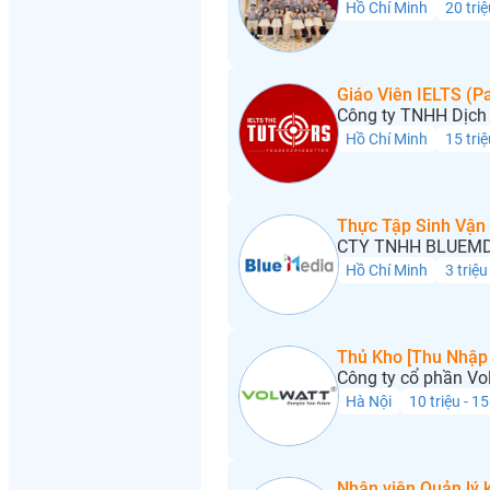
Hồ Chí Minh
20 triệ
Giáo Viên IELTS (Pa
Công ty TNHH Dịch 
Hồ Chí Minh
15 triệ
Thực Tập Sinh Vận
CTY TNHH BLUEMD
Hồ Chí Minh
3 triệu
Thủ Kho [Thu Nhập 
Công ty cổ phần Vo
Hà Nội
10 triệu - 15
Nhân viên Quản lý 