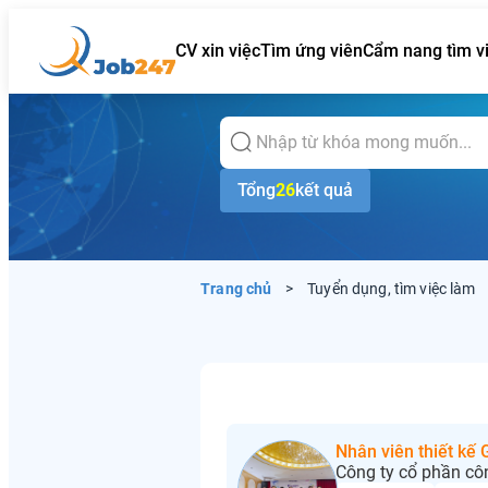
CV xin việc
Tìm ứng viên
Cẩm nang tìm v
Tổng
26
kết quả
Trang chủ
>
Tuyển dụng, tìm việc làm
Nhân viên thiết kế
Công ty cổ phần cô