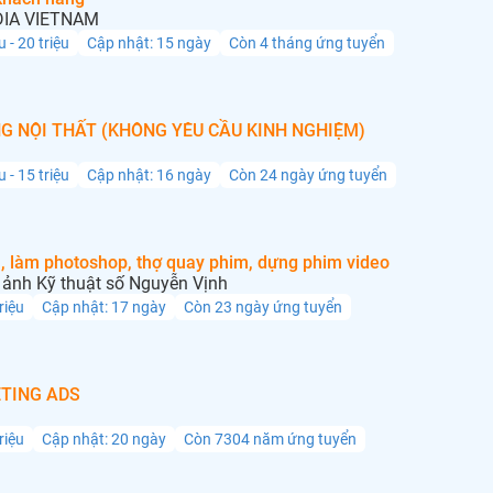
IA VIETNAM
u - 20 triệu
Cập nhật: 15 ngày
Còn 4 tháng ứng tuyển
G NỘI THẤT (KHÔNG YÊU CẦU KINH NGHIỆM)
u - 15 triệu
Cập nhật: 16 ngày
Còn 24 ngày ứng tuyển
, làm photoshop, thợ quay phim, dựng phim video
ảnh Kỹ thuật số Nguyễn Vịnh
triệu
Cập nhật: 17 ngày
Còn 23 ngày ứng tuyển
TING ADS
triệu
Cập nhật: 20 ngày
Còn 7304 năm ứng tuyển