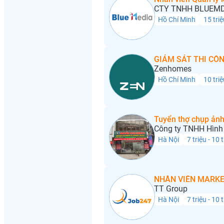
CTY TNHH BLUEMD
Hồ Chí Minh
15 triệ
GIÁM SÁT THI CÔN
Zenhomes
Hồ Chí Minh
10 triệ
Tuyển thợ chụp ảnh
Công ty TNHH Hình 
Hà Nội
7 triệu - 10 
NHÂN VIÊN MARKE
TT Group
Hà Nội
7 triệu - 10 