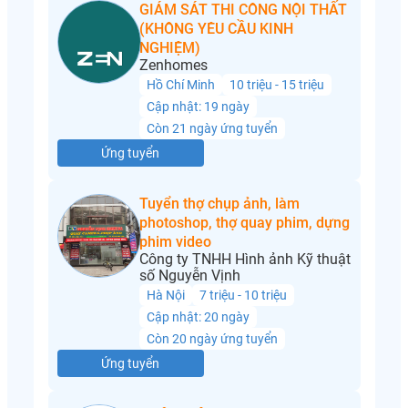
GIÁM SÁT THI CÔNG NỘI THẤT
(KHÔNG YÊU CẦU KINH
NGHIỆM)
Zenhomes
Hồ Chí Minh
10 triệu - 15 triệu
Cập nhật: 19 ngày
Còn 21 ngày ứng tuyển
Ứng tuyển
Tuyển thợ chụp ảnh, làm
photoshop, thợ quay phim, dựng
phim video
Công ty TNHH Hình ảnh Kỹ thuật
số Nguyễn Vịnh
Hà Nội
7 triệu - 10 triệu
Cập nhật: 20 ngày
Còn 20 ngày ứng tuyển
Ứng tuyển