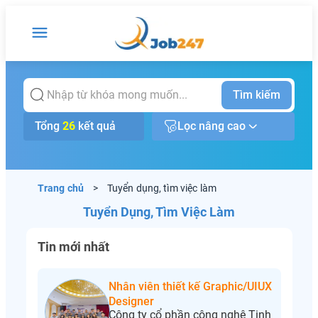
Tìm kiếm
Tổng
26
kết quả
Lọc nâng cao
Trang chủ
>
Tuyển dụng, tìm việc làm
Tuyển Dụng, Tìm Việc Làm
Tin mới nhất
Nhân viên thiết kế Graphic/UIUX
Designer
Công ty cổ phần công nghệ Tinh