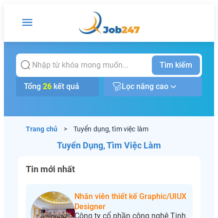
Tìm kiếm
Tổng
26
kết quả
Lọc nâng cao
Trang chủ
>
Tuyển dụng, tìm việc làm
Tuyển Dụng, Tìm Việc Làm
Tin mới nhất
Nhân viên thiết kế Graphic/UIUX
Designer
Công ty cổ phần công nghệ Tinh