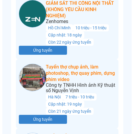
GIÁM SÁT THI CÔNG NỘI THẤT
(KHÔNG YÊU CẦU KINH
NGHIỆM)
Zenhomes
Hồ Chí Minh
10 triệu - 15 triệu
Cập nhật: 18 ngày
Còn 22 ngày ứng tuyển
Ứng tuyển
Tuyển thợ chụp ảnh, làm
photoshop, thợ quay phim, dựng
phim video
Công ty TNHH Hình ảnh Kỹ thuật
số Nguyễn Vịnh
Hà Nội
7 triệu - 10 triệu
Cập nhật: 19 ngày
Còn 21 ngày ứng tuyển
Ứng tuyển