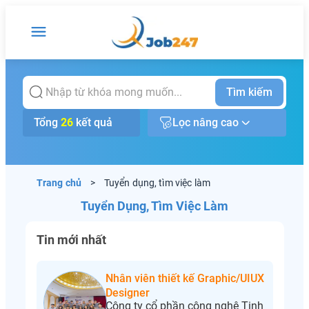
Tìm kiếm
Tổng
26
kết quả
Lọc nâng cao
Trang chủ
>
Tuyển dụng, tìm việc làm
Tuyển Dụng, Tìm Việc Làm
Tin mới nhất
Nhân viên thiết kế Graphic/UIUX
Designer
Công ty cổ phần công nghệ Tinh