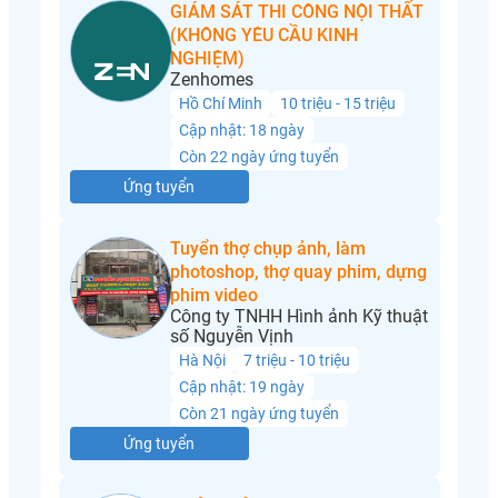
GIÁM SÁT THI CÔNG NỘI THẤT
(KHÔNG YÊU CẦU KINH
NGHIỆM)
Zenhomes
Hồ Chí Minh
10 triệu - 15 triệu
Cập nhật: 18 ngày
Còn 22 ngày ứng tuyển
Ứng tuyển
Tuyển thợ chụp ảnh, làm
photoshop, thợ quay phim, dựng
phim video
Công ty TNHH Hình ảnh Kỹ thuật
số Nguyễn Vịnh
Hà Nội
7 triệu - 10 triệu
Cập nhật: 19 ngày
Còn 21 ngày ứng tuyển
Ứng tuyển