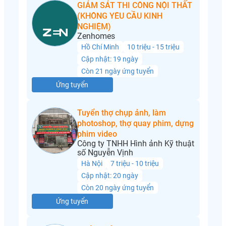
GIÁM SÁT THI CÔNG NỘI THẤT
(KHÔNG YÊU CẦU KINH
NGHIỆM)
Zenhomes
Hồ Chí Minh
10 triệu - 15 triệu
Cập nhật: 19 ngày
Còn 21 ngày ứng tuyển
Ứng tuyển
Tuyển thợ chụp ảnh, làm
photoshop, thợ quay phim, dựng
phim video
Công ty TNHH Hình ảnh Kỹ thuật
số Nguyễn Vịnh
Hà Nội
7 triệu - 10 triệu
Cập nhật: 20 ngày
Còn 20 ngày ứng tuyển
Ứng tuyển