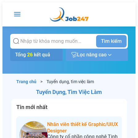
Tìm kiếm
Tổng
26
kết quả
Lọc nâng cao
Trang chủ
>
Tuyển dụng, tìm việc làm
Tuyển Dụng, Tìm Việc Làm
Tin mới nhất
Nhân viên thiết kế Graphic/UIUX
Designer
Công ty cổ phần công nghệ Tinh