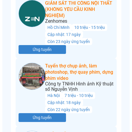
GIÁM SÁT THI CÔNG NỘI THẤT
(KHÔNG YÊU CẦU KINH
NGHIỆM)
Zenhomes
Hồ Chí Minh
10 triệu - 15 triệu
Cập nhật: 17 ngày
Còn 23 ngày ứng tuyển
Ứng tuyển
Tuyển thợ chụp ảnh, làm
photoshop, thợ quay phim, dựng
phim video
Công ty TNHH Hình ảnh Kỹ thuật
số Nguyễn Vịnh
Hà Nội
7 triệu - 10 triệu
Cập nhật: 18 ngày
Còn 22 ngày ứng tuyển
Ứng tuyển