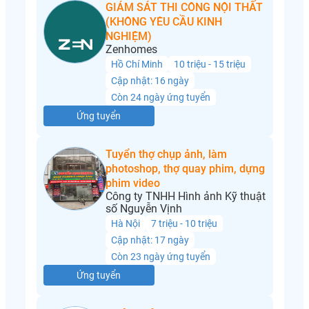
GIÁM SÁT THI CÔNG NỘI THẤT
(KHÔNG YÊU CẦU KINH
NGHIỆM)
Zenhomes
Hồ Chí Minh
10 triệu - 15 triệu
Cập nhật: 16 ngày
Còn 24 ngày ứng tuyển
Ứng tuyển
Tuyển thợ chụp ảnh, làm
photoshop, thợ quay phim, dựng
phim video
Công ty TNHH Hình ảnh Kỹ thuật
số Nguyễn Vịnh
Hà Nội
7 triệu - 10 triệu
Cập nhật: 17 ngày
Còn 23 ngày ứng tuyển
Ứng tuyển