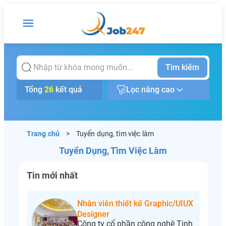
Tìm kiếm
Tổng
26
kết quả
Lọc nâng cao
Trang chủ
>
Tuyển dụng, tìm việc làm
Tuyển Dụng, Tìm Việc Làm
Tin mới nhất
Nhân viên thiết kế Graphic/UIUX
Designer
Công ty cổ phần công nghệ Tinh