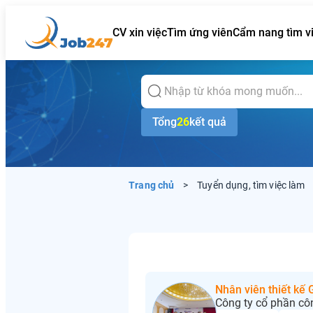
CV xin việc
Tìm ứng viên
Cẩm nang tìm v
Tổng
26
kết quả
Trang chủ
>
Tuyển dụng, tìm việc làm
Nhân viên thiết kế
Công ty cổ phần cô