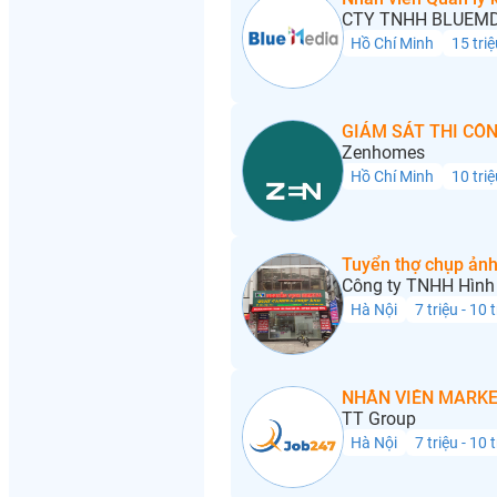
CTY TNHH BLUEMD
Hồ Chí Minh
15 triệ
GIÁM SÁT THI CÔN
Zenhomes
Hồ Chí Minh
10 triệ
Tuyển thợ chụp ảnh
Công ty TNHH Hình 
Hà Nội
7 triệu - 10 
NHÂN VIÊN MARKE
TT Group
Hà Nội
7 triệu - 10 