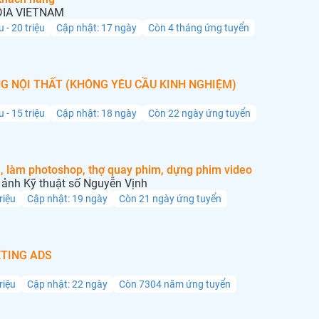
IA VIETNAM
u - 20 triệu
Cập nhật: 17 ngày
Còn 4 tháng ứng tuyển
G NỘI THẤT (KHÔNG YÊU CẦU KINH NGHIỆM)
u - 15 triệu
Cập nhật: 18 ngày
Còn 22 ngày ứng tuyển
, làm photoshop, thợ quay phim, dựng phim video
ảnh Kỹ thuật số Nguyễn Vịnh
triệu
Cập nhật: 19 ngày
Còn 21 ngày ứng tuyển
TING ADS
triệu
Cập nhật: 22 ngày
Còn 7304 năm ứng tuyển