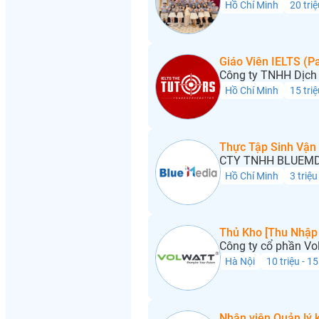
Hồ Chí Minh
20 triệ
Giáo Viên IELTS (Pa
Công ty TNHH Dịch 
Hồ Chí Minh
15 triệ
Thực Tập Sinh Vận
CTY TNHH BLUEMD
Hồ Chí Minh
3 triệu
Thủ Kho [Thu Nhập 
Công ty cổ phần Vo
Hà Nội
10 triệu - 15
Nhân viên Quản lý 