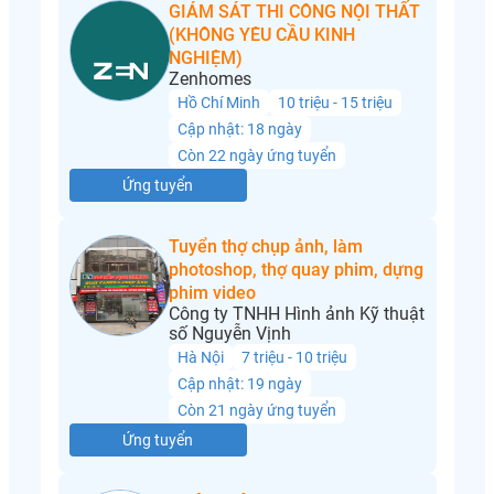
GIÁM SÁT THI CÔNG NỘI THẤT
(KHÔNG YÊU CẦU KINH
NGHIỆM)
Zenhomes
Hồ Chí Minh
10 triệu - 15 triệu
Cập nhật: 18 ngày
Còn 22 ngày ứng tuyển
Ứng tuyển
Tuyển thợ chụp ảnh, làm
photoshop, thợ quay phim, dựng
phim video
Công ty TNHH Hình ảnh Kỹ thuật
số Nguyễn Vịnh
Hà Nội
7 triệu - 10 triệu
Cập nhật: 19 ngày
Còn 21 ngày ứng tuyển
Ứng tuyển