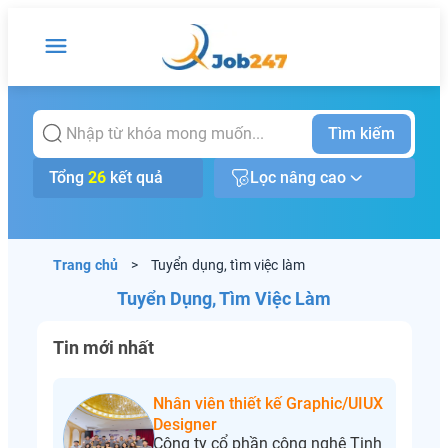
Tìm kiếm
Tổng
26
kết quả
Lọc nâng cao
Trang chủ
>
Tuyển dụng, tìm việc làm
Tuyển Dụng, Tìm Việc Làm
Tin mới nhất
Nhân viên thiết kế Graphic/UIUX
Designer
Công ty cổ phần công nghệ Tinh