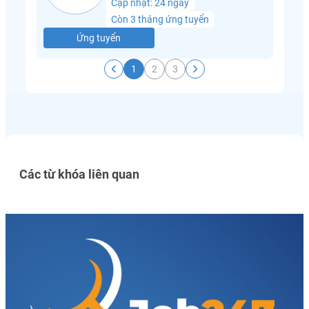
Cập nhật: 24 ngày
Còn 3 tháng ứng tuyển
Ứng tuyển
1
2
3
Các từ khóa liên quan