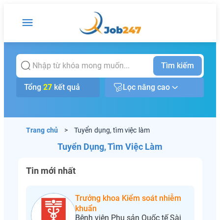
Tìm kiếm
Tổng
27
kết quả
Lọc nâng cao
Trang chủ
>
Tuyển dụng, tìm việc làm
Tuyển Dụng, Tìm Việc Làm
Tin mới nhất
Trưởng khoa Kiểm soát nhiễm
khuẩn
Bệnh viện Phụ sản Quốc tế Sài