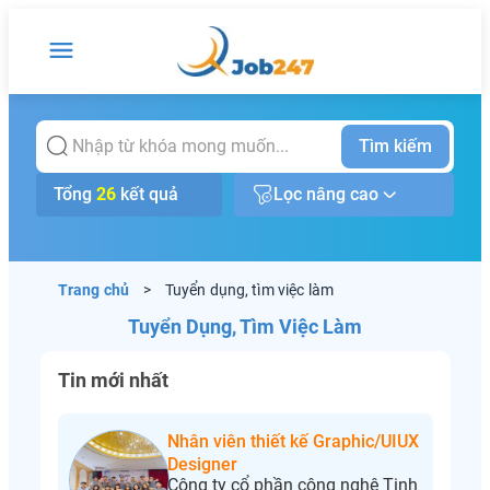
Tìm kiếm
Tổng
26
kết quả
Lọc nâng cao
Trang chủ
>
Tuyển dụng, tìm việc làm
Tuyển Dụng, Tìm Việc Làm
Tin mới nhất
Nhân viên thiết kế Graphic/UIUX
Designer
Công ty cổ phần công nghệ Tinh