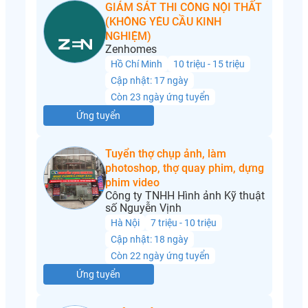
GIÁM SÁT THI CÔNG NỘI THẤT
(KHÔNG YÊU CẦU KINH
NGHIỆM)
Zenhomes
Hồ Chí Minh
10 triệu - 15 triệu
Cập nhật: 17 ngày
Còn 23 ngày ứng tuyển
Ứng tuyển
Tuyển thợ chụp ảnh, làm
photoshop, thợ quay phim, dựng
phim video
Công ty TNHH Hình ảnh Kỹ thuật
số Nguyễn Vịnh
Hà Nội
7 triệu - 10 triệu
Cập nhật: 18 ngày
Còn 22 ngày ứng tuyển
Ứng tuyển