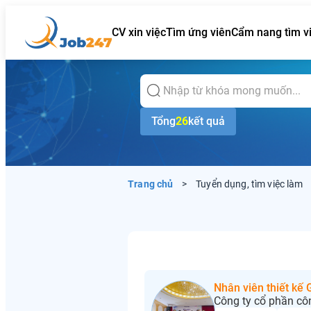
CV xin việc
Tìm ứng viên
Cẩm nang tìm v
Tổng
26
kết quả
Trang chủ
>
Tuyển dụng, tìm việc làm
Nhân viên thiết kế
Công ty cổ phần cô