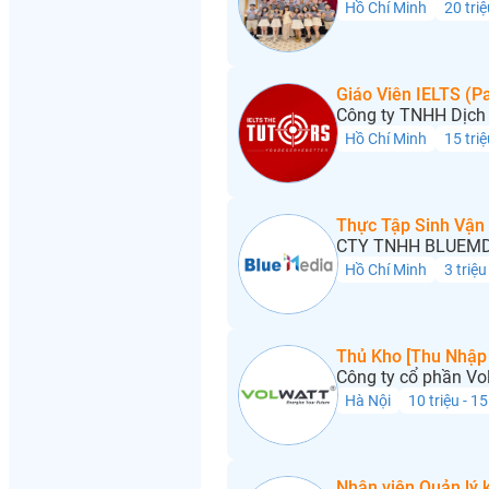
Hồ Chí Minh
20 triệ
Giáo Viên IELTS (Pa
Công ty TNHH Dịch 
Hồ Chí Minh
15 triệ
Thực Tập Sinh Vận
CTY TNHH BLUEMD
Hồ Chí Minh
3 triệu
Thủ Kho [Thu Nhập 
Công ty cổ phần Vo
Hà Nội
10 triệu - 15
Nhân viên Quản lý 