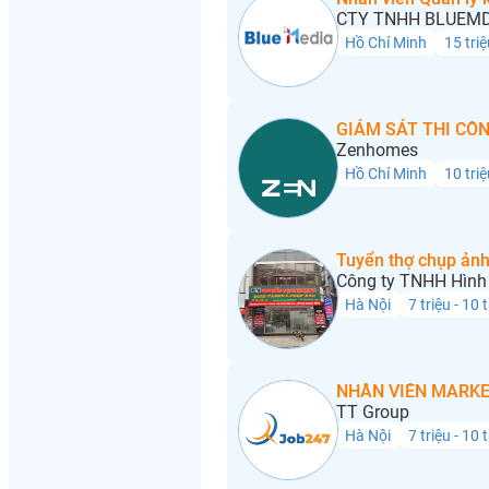
CTY TNHH BLUEMD
Hồ Chí Minh
15 triệ
GIÁM SÁT THI CÔN
Zenhomes
Hồ Chí Minh
10 triệ
Tuyển thợ chụp ảnh
Công ty TNHH Hình 
Hà Nội
7 triệu - 10 
NHÂN VIÊN MARKE
TT Group
Hà Nội
7 triệu - 10 