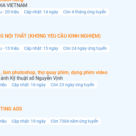
IA VIETNAM
u - 20 triệu
Cập nhật: 14 ngày
Còn 4 tháng ứng tuyển
G NỘI THẤT (KHÔNG YÊU CẦU KINH NGHIỆM)
u - 15 triệu
Cập nhật: 15 ngày
Còn 24 ngày ứng tuyển
, làm photoshop, thợ quay phim, dựng phim video
ảnh Kỹ thuật số Nguyễn Vịnh
triệu
Cập nhật: 16 ngày
Còn 23 ngày ứng tuyển
TING ADS
triệu
Cập nhật: 19 ngày
Còn 7304 năm ứng tuyển