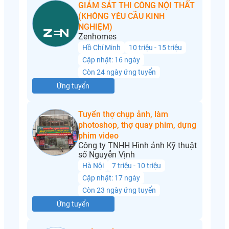
GIÁM SÁT THI CÔNG NỘI THẤT
(KHÔNG YÊU CẦU KINH
NGHIỆM)
Zenhomes
Hồ Chí Minh
10 triệu - 15 triệu
Cập nhật: 16 ngày
Còn 24 ngày ứng tuyển
Ứng tuyển
Tuyển thợ chụp ảnh, làm
photoshop, thợ quay phim, dựng
phim video
Công ty TNHH Hình ảnh Kỹ thuật
số Nguyễn Vịnh
Hà Nội
7 triệu - 10 triệu
Cập nhật: 17 ngày
Còn 23 ngày ứng tuyển
Ứng tuyển