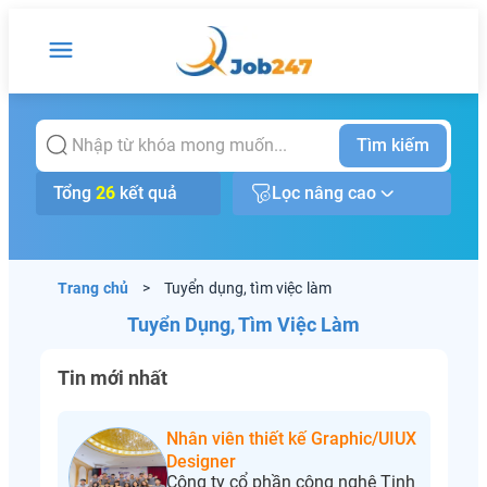
Tìm kiếm
Tổng
26
kết quả
Lọc nâng cao
Trang chủ
>
Tuyển dụng, tìm việc làm
Tuyển Dụng, Tìm Việc Làm
Tin mới nhất
Nhân viên thiết kế Graphic/UIUX
Designer
Công ty cổ phần công nghệ Tinh