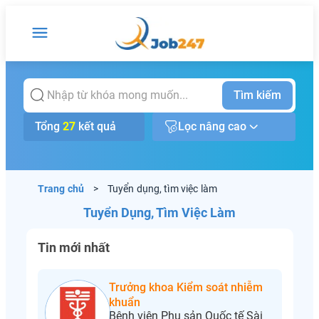
Tìm kiếm
Tổng
27
kết quả
Lọc nâng cao
Trang chủ
>
Tuyển dụng, tìm việc làm
Tuyển Dụng, Tìm Việc Làm
Tin mới nhất
Trưởng khoa Kiểm soát nhiễm
khuẩn
Bệnh viện Phụ sản Quốc tế Sài