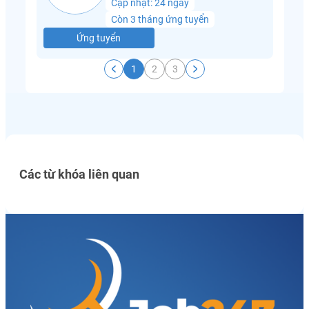
Cập nhật: 24 ngày
Còn 3 tháng ứng tuyển
Ứng tuyển
1
2
3
Các từ khóa liên quan