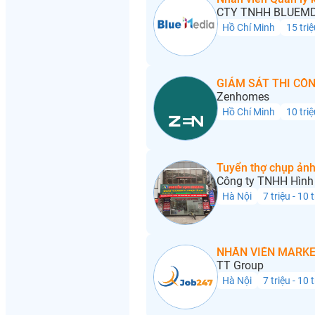
CTY TNHH BLUEMD
Hồ Chí Minh
15 triệ
GIÁM SÁT THI CÔN
Zenhomes
Hồ Chí Minh
10 triệ
Tuyển thợ chụp ảnh
Công ty TNHH Hình 
Hà Nội
7 triệu - 10 
NHÂN VIÊN MARKE
TT Group
Hà Nội
7 triệu - 10 