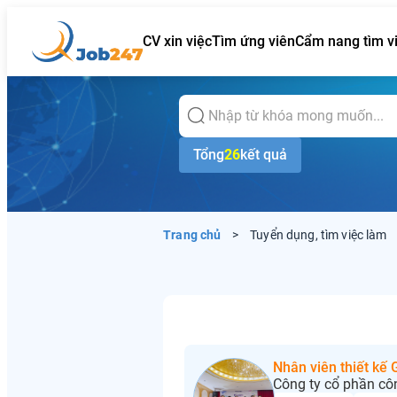
CV xin việc
Tìm ứng viên
Cẩm nang tìm v
Tổng
26
kết quả
Trang chủ
>
Tuyển dụng, tìm việc làm
Nhân viên thiết kế
Công ty cổ phần cô