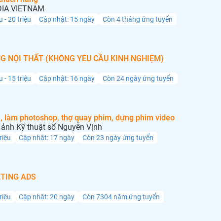
IA VIETNAM
u - 20 triệu
Cập nhật: 15 ngày
Còn 4 tháng ứng tuyển
G NỘI THẤT (KHÔNG YÊU CẦU KINH NGHIỆM)
u - 15 triệu
Cập nhật: 16 ngày
Còn 24 ngày ứng tuyển
, làm photoshop, thợ quay phim, dựng phim video
ảnh Kỹ thuật số Nguyễn Vịnh
triệu
Cập nhật: 17 ngày
Còn 23 ngày ứng tuyển
TING ADS
triệu
Cập nhật: 20 ngày
Còn 7304 năm ứng tuyển