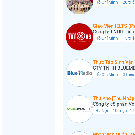
Hồ Chí Minh
20 triệ
Giáo Viên IELTS (Pa
Công ty TNHH Dịch 
Hồ Chí Minh
15 triệ
Thực Tập Sinh Vận
CTY TNHH BLUEMD
Hồ Chí Minh
3 triệu
Thủ Kho [Thu Nhập 
Công ty cổ phần Vo
Hà Nội
10 triệu - 15
Nhân viên Quản lý 