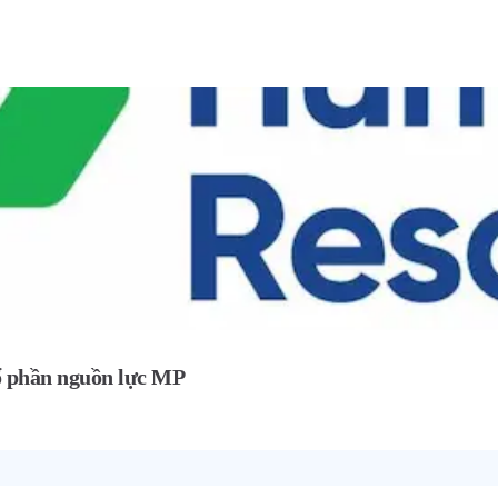
ổ phần nguồn lực MP