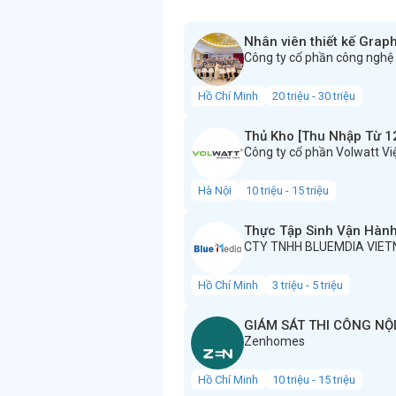
Nhân viên thiết kế Grap
Công ty cổ phần công nghệ
Hồ Chí Minh
20 triệu - 30 triệu
Thủ Kho [Thu Nhập Từ 12
Công ty cổ phần Volwatt V
Hà Nội
10 triệu - 15 triệu
Thực Tập Sinh Vận Hành
CTY TNHH BLUEMDIA VIE
Hồ Chí Minh
3 triệu - 5 triệu
GIÁM SÁT THI CÔNG NỘ
Zenhomes
Hồ Chí Minh
10 triệu - 15 triệu