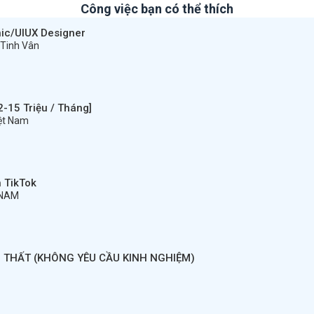
Công việc bạn có thể thích
hic/UIUX Designer
 Tinh Vân
-15 Triệu / Tháng]
iệt Nam
 TikTok
TNAM
I THẤT (KHÔNG YÊU CẦU KINH NGHIỆM)