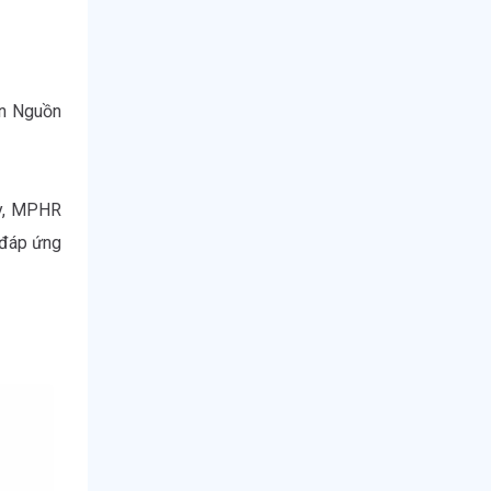
n Nguồn 
y, MPHR 
đáp ứng 