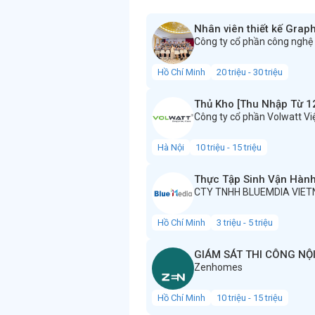
Nhân viên thiết kế Grap
Công ty cổ phần công nghệ
Hồ Chí Minh
20 triệu - 30 triệu
Thủ Kho [Thu Nhập Từ 12
Công ty cổ phần Volwatt V
Hà Nội
10 triệu - 15 triệu
Thực Tập Sinh Vận Hành
CTY TNHH BLUEMDIA VIE
Hồ Chí Minh
3 triệu - 5 triệu
GIÁM SÁT THI CÔNG NỘ
Zenhomes
Hồ Chí Minh
10 triệu - 15 triệu