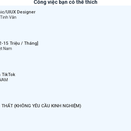
Công việc bạn có thể thích
hic/UIUX Designer
 Tinh Vân
-15 Triệu / Tháng]
iệt Nam
 TikTok
TNAM
I THẤT (KHÔNG YÊU CẦU KINH NGHIỆM)