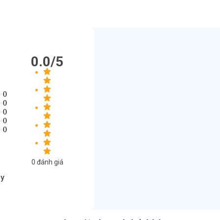
0.0
/5
0
0
0
0
0
0
đánh giá
ày