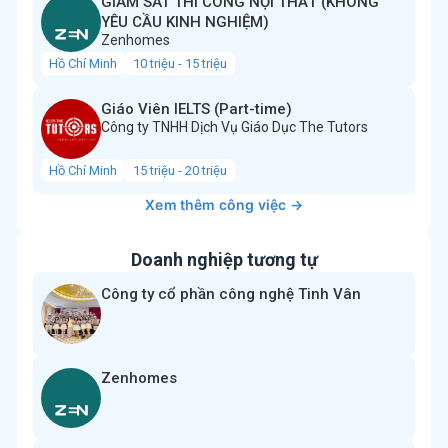
GIÁM SÁT THI CÔNG NỘI THẤT (KHÔNG
YÊU CẦU KINH NGHIỆM)
Zenhomes
Hồ Chí Minh
10 triệu - 15 triệu
Giáo Viên IELTS (Part-time)
Công ty TNHH Dịch Vụ Giáo Dục The Tutors
Hồ Chí Minh
15 triệu - 20 triệu
Xem thêm công việc →
Doanh nghiệp tương tự
Công ty cổ phần công nghệ Tinh Vân
Zenhomes